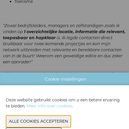
Toerisme
“Zowel bedrijfsleiders, managers en zelfstandigen zoals ik
vinden op
1 overzichtelijke locatie, informatie die relevant,
toepasbaar en hapklaar
is. Ik legde contacten direct
bruikbaar voor twee komende projectjes en kon mijn
netwerk uitbreiden met relevante en bereikbare contacten
van in de buurt! Weerom een geweldige editie en dus zeker
een aanrader!”
Oliver Van Exem, Independent Sales Representative of
Cookie-instellingen
SealShield and Owner of S4S (Solutions for Saving)
Deze website gebruikt cookies om u een betere ervaring
te bieden.
Meer info over cookies
.